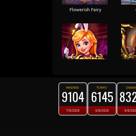
Flowerish Fairy
Magician
MADRID
TOKYO
OSAK
9104
6145
83
7/8/2026
6/8/2026
6/8/20