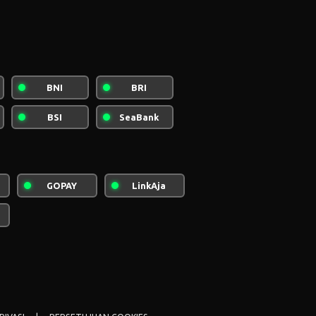
BNI
BRI
BSI
SeaBank
GOPAY
LinkAja