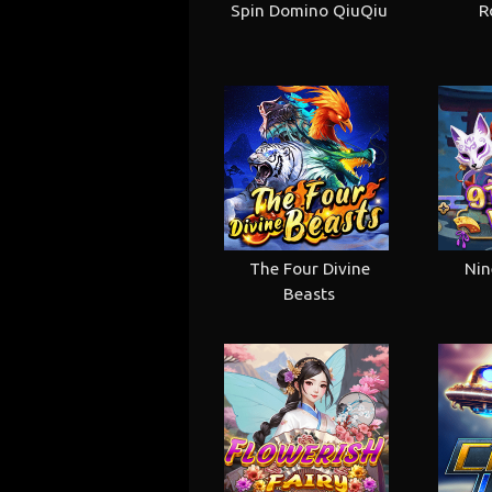
Spin Domino QiuQiu
R
The Four Divine
Nin
Beasts