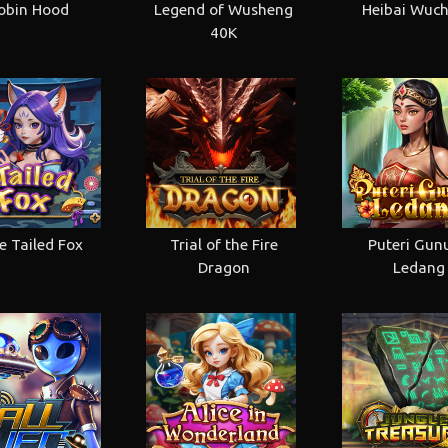
obin Hood
Legend of Wusheng
Heibai Wuc
40K
e Tailed Fox
Trial of the Fire
Puteri Gun
Dragon
Ledang