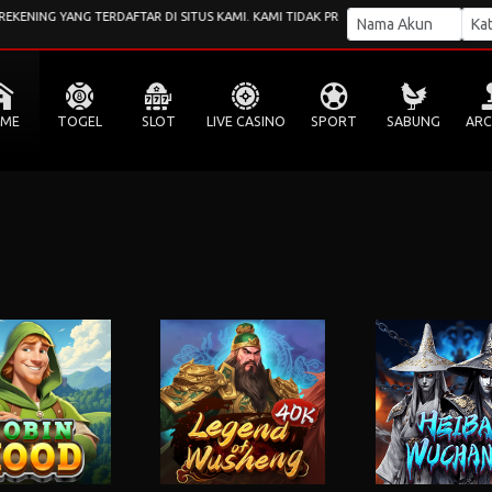
YANG TERDAFTAR DI SITUS KAMI. KAMI TIDAK PROSESKAN DEPOSIT DARI PIHAK KET
ME
TOGEL
SLOT
LIVE CASINO
SPORT
SABUNG
ARC