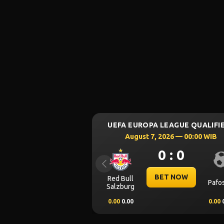
Night Bar
Fa
Fireworks
Lege
UEFA EUROPA LEAGUE QUALIFI
August 7, 2026 — 00:00 WIB
0 : 0
Previous
BET NOW
FC Hradec
Besi
Kralove
-0.25
-0.81
0.25