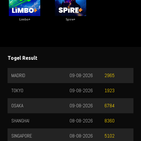
Limbo+
Spire+
Togel Result
MADRID
09-08-2026
2965
TOKYO
09-08-2026
1923
OSAKA
09-08-2026
6784
SHANGHAI
08-08-2026
8360
SINGAPORE
08-08-2026
5102