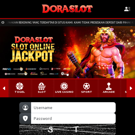
UNAKAN REKENING YANG TERDAFTAR DI SITUS KAMI. KAMI TIDAK PROSESKAN DEPOSIT DARI PIHAK KETIGA
TOGEL
SLOT
LIVE CASINO
SPORT
ARCADE
SABU