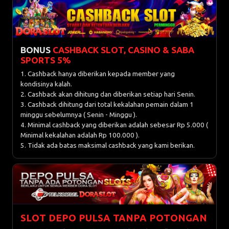
BONUS
CASHBACK SLOT, CASINO & SABA
SPORTS 5%
1. Cashback hanya diberikan kepada member yang
kondisinya kalah.
2. Cashback akan dihitung dan diberikan setiap hari Senin.
3. Cashback dihitung dari total kekalahan pemain dalam 1
minggu sebelumnya ( Senin - Minggu ).
4. Minimal cashback yang diberikan adalah sebesar Rp 5.000 (
Minimal kekalahan adalah Rp 100.000 ).
5. Tidak ada batas maksimal cashback yang kami berikan.
SLOT DEPO PULSA TANPA POTONGAN