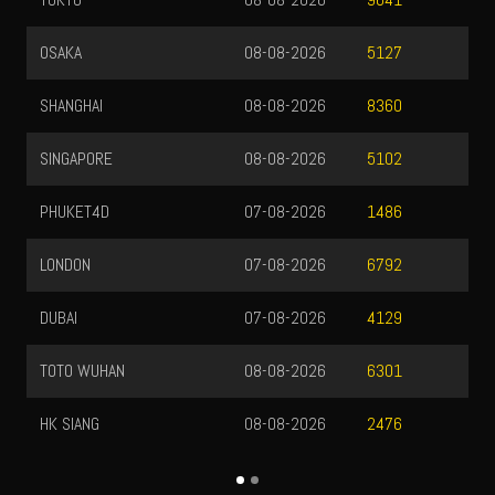
9641
OSAKA
08-08-2026
5127
SHANGHAI
08-08-2026
8360
SINGAPORE
08-08-2026
5102
PHUKET4D
07-08-2026
1486
LONDON
07-08-2026
6792
DUBAI
07-08-2026
4129
TOTO WUHAN
08-08-2026
6301
HK SIANG
08-08-2026
2476