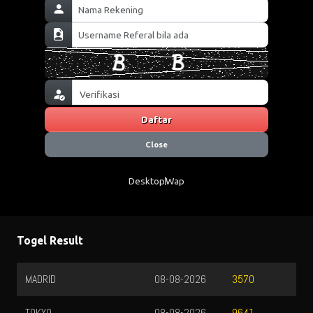
Daftar
Close
Desktop
Wap
Togel Result
MADRID
08-08-2026
3570
TOKYO
08-08-2026