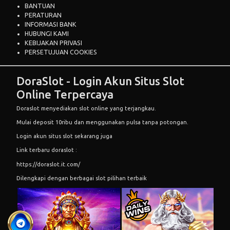
BANTUAN
PERATURAN
INFORMASI BANK
HUBUNGI KAMI
KEBIJAKAN PRIVASI
PERSETUJUAN COOKIES
DoraSlot - Login Akun Situs Slot
Online Terpercaya
Doraslot menyediakan slot online yang terjangkau.
Mulai deposit 10ribu dan menggunakan pulsa tanpa potongan.
Login akun situs slot sekarang juga
Link terbaru
doraslot
:
https://doraslot.it.com/
Dilengkapi dengan berbagai slot pilihan terbaik